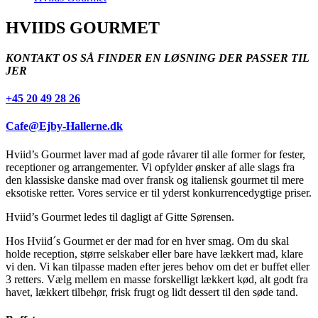
HVIIDS GOURMET
KONTAKT OS SÅ FINDER EN LØSNING DER PASSER TIL
JER
+45 20 49 28 26
Cafe@Ejby-Hallerne.dk
Hviid’s Gourmet laver mad af gode råvarer til alle former for fester,
receptioner og arrangementer. Vi opfylder ønsker af alle slags fra
den klassiske danske mad over fransk og italiensk gourmet til mere
eksotiske retter. Vores service er til yderst konkurrencedygtige priser.
Hviid’s Gourmet ledes til dagligt af Gitte Sørensen.
Hos Hviid´s Gourmet er der mad for en hver smag. Om du skal
holde reception, større selskaber eller bare have lækkert mad, klare
vi den. Vi kan tilpasse maden efter jeres behov om det er buffet eller
3 retters. Vælg mellem en masse forskelligt lækkert kød, alt godt fra
havet, lækkert tilbehør, frisk frugt og lidt dessert til den søde tand.